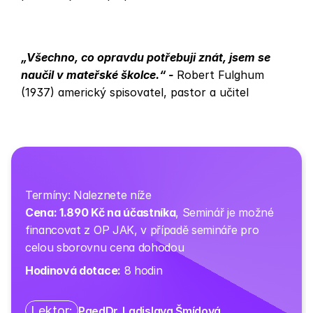
„Všechno, co opravdu potřebuji znát, jsem se 
naučil v mateřské školce.“ - 
Robert Fulghum 
(1937) americký spisovatel, pastor a učitel
Termíny: Naleznete níže
Cena: 1.890 Kč na účastníka
, Seminář je možné 
financovat z OP JAK, v případě semináře pro 
celou sborovnu cena dohodou
Hodinová dotace:
 8 hodin
Lektor:
PaedDr. Ladislava Šmídová