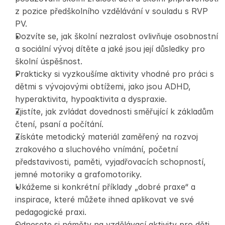
z pozice předškolního vzdělávání v souladu s RVP 
PV. 
Dozvíte se, jak školní nezralost ovlivňuje osobnostní 
a sociální vývoj dítěte a jaké jsou její důsledky pro 
školní úspěšnost. 
Prakticky si vyzkoušíme aktivity vhodné pro práci s 
dětmi s vývojovými obtížemi, jako jsou ADHD, 
hyperaktivita, hypoaktivita a dyspraxie. 
Zjistíte, jak zvládat dovednosti směřující k základům 
čtení, psaní a počítání.
Získáte metodický materiál zaměřený na rozvoj 
zrakového a sluchového vnímání, početní 
představivosti, paměti, vyjadřovacích schopností, 
jemné motoriky a grafomotoriky. 
Ukážeme si konkrétní příklady „dobré praxe“ a 
inspirace, které můžete ihned aplikovat ve své 
pedagogické praxi.
Odnesete si náměty na vzdělávací aktivity pro děti 