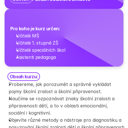
Pro koho je kurz určen:
Učitelé MŠ
Učitelé 1. stupně ZŠ 
Učitelé speciálních škol  
Asistenti pedagoga
Obsah kurzu:
Probereme, jak porozumět a správně vykládat 
pojmy školní zralost a školní připravenost. 
Naučíme se rozpoznávat znaky školní zralosti a 
připravenosti dětí, a to v oblasti emocionální, 
sociální i kognitivní. 
Objevíte různé metody a nástroje pro diagnostiku a 
posuzování školní zralosti dětí a školní připravenosti 