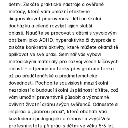
dětmi. Získáte praktické nástroje a ověřené 
metody, které vám umožní efektivně 
diagnostikovat připravenost dětí na školní 
docházku a cíleně rozvíjet jejich slabší 
oblasti. Naučíte se pracovat s dětmi s vývojovými 
obtížemi jako ADHD, hyperaktivita či dyspraxie a 
získáte konkrétní aktivity, které můžete okamžitě 
aplikovat ve své praxi. Seminář vás vybaví 
metodickými materiály pro rozvoj všech klíčových 
oblastí – od jemné motoriky přes grafomotoriku 
až po předčtenářské a předmatematické 
dovednosti. Pochopíte souvislosti mezi školní 
nezralostí a budoucí školní úspěšností dítěte, což 
vám umožní preventivně působit a významně 
ovlivnit životní dráhu svých svěřenců. Odnesete si 
inspiraci a „dobrou praxi", která obohatí Vaši 
každodenní pedagogickou činnost a zvýší Vaši 
profesní jistotu při práci s dětmi ve věku 5-6 let. 