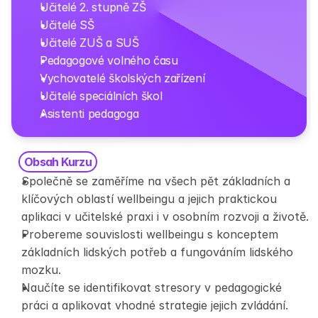
Učitelé 2. stupně ZŠ
Učitelé SŠ 
Učitelé ZUŠ a SUŠ
Pedagogové volného času               
Vychovatelé školských zařízení 
Učitelé speciálních škol 
Asistenti pedagoga
Obsah Kurzu
Společně se zaměříme na všech pět základních a 
klíčových oblastí wellbeingu a jejich praktickou 
aplikaci v učitelské praxi i v osobním rozvoji a životě.
Probereme souvislosti wellbeingu s konceptem 
základních lidských potřeb a fungováním lidského 
mozku. 
Naučíte se identifikovat stresory v pedagogické 
práci a aplikovat vhodné strategie jejich zvládání.