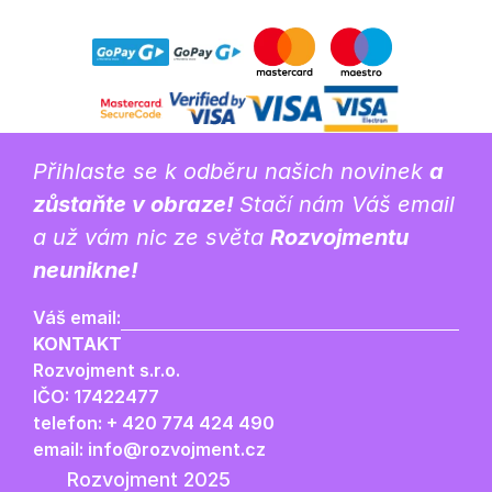
Přihlaste se k odběru našich novinek 
a 
zůstaňte v obraze! 
Stačí nám Váš email 
a už vám nic ze světa 
Rozvojmentu 
neunikne!
Váš email:
KONTAKT
Rozvojment s.r.o.
IČO: 17422477
telefon: + 420 774 424 490
email: info@rozvojment.cz
Rozvojment 2025